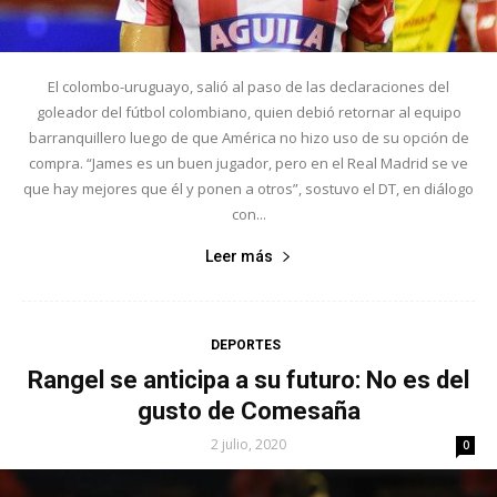
El colombo-uruguayo, salió al paso de las declaraciones del
goleador del fútbol colombiano, quien debió retornar al equipo
barranquillero luego de que América no hizo uso de su opción de
compra. “James es un buen jugador, pero en el Real Madrid se ve
que hay mejores que él y ponen a otros”, sostuvo el DT, en diálogo
con...
Leer más
DEPORTES
Rangel se anticipa a su futuro: No es del
gusto de Comesaña
2 julio, 2020
0