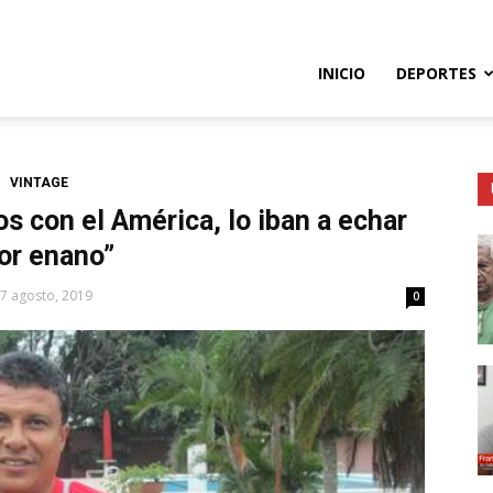
o
INICIO
DEPORTES
e
VINTAGE
s con el América, lo iban a echar
or enano”
7 agosto, 2019
0