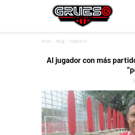
Grues
Inicio
Blog
Página 13
Calibr
Al jugador con más partido
“p
2