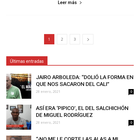
Leer más
1
2
3
Últimas entradas
JAIRO ARBOLEDA: “DOLIÓ LA FORMA EN
QUE NOS SACARON DEL CALI”
28 enero, 2021
0
ASÍ ERA ‘PIPICO’, EL DEL SALCHICHÓN
DE MIGUEL RODRÍGUEZ
28 enero, 2021
0
“¡NO ME LE CORTE LAS ALAS A MI