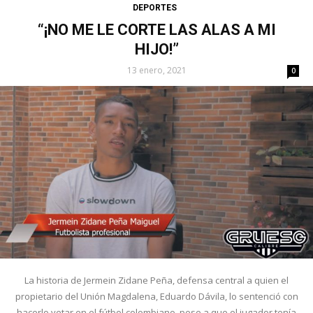
DEPORTES
“¡NO ME LE CORTE LAS ALAS A MI
HIJO!”
13 enero, 2021
0
La historia de Jermein Zidane Peña, defensa central a quien el
propietario del Unión Magdalena, Eduardo Dávila, lo sentenció con
hacerlo vetar en el fútbol colombiano, pese a que el jugador tenía