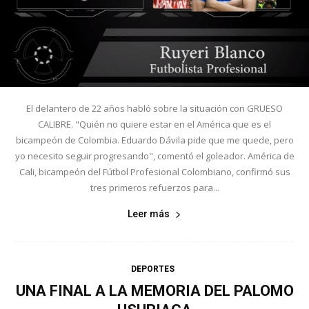
El delantero de 22 años habló sobre la situación con GRUESO
CALIBRE. "Quién no quiere estar en el América que es el
bicampeón de Colombia. Eduardo Dávila pide que me quede, pero
yo necesito seguir progresando", comentó el goleador. América de
Cali, bicampeón del Fútbol Profesional Colombiano, confirmó sus
tres primeros refuerzos para...
Leer más
DEPORTES
UNA FINAL A LA MEMORIA DEL PALOMO