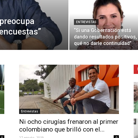
 preocupa
ENTREVISTAS
 encuestas”
“Si una Gobernación está
dando resultados positivos,
qué no darle continuidad”
Entrevistas
Ni ocho cirugías frenaron al primer
colombiano que brilló con el...
27 agosto, 2019
0
0