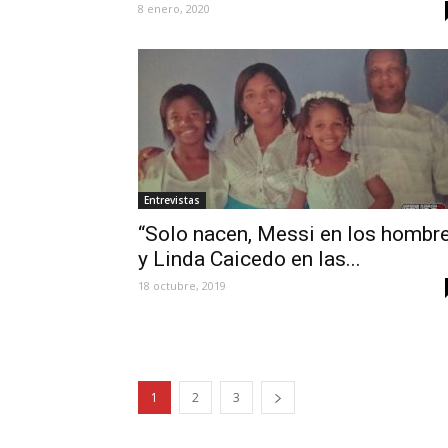
Entrevistas
“Solo nacen, Messi en los hombr
y Linda Caicedo en las...
18 octubre, 2019
1
2
3