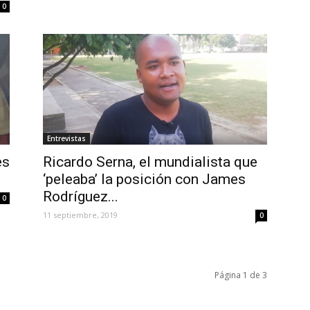
Entrevistas
es
Ricardo Serna, el mundialista que
‘peleaba’ la posición con James
Rodríguez...
0
11 septiembre, 2019
0
Página 1 de 3