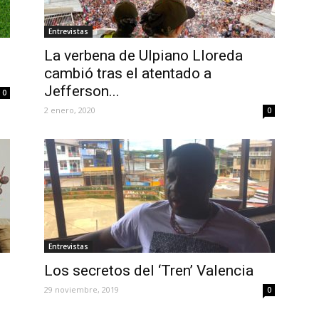
Entrevistas
La verbena de Ulpiano Lloreda
cambió tras el atentado a
Jefferson...
0
2 enero, 2020
0
Entrevistas
Los secretos del ‘Tren’ Valencia
29 noviembre, 2019
0
0