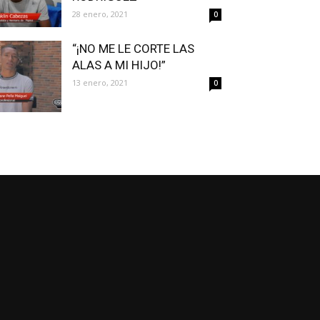
28 enero, 2021
0
“¡NO ME LE CORTE LAS
ALAS A MI HIJO!”
13 enero, 2021
0