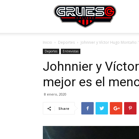
Grue
Inicio
Deportes
Johnnier y Víctor Hugo Montaño: 
Calibr
Deportes
Entrevistas
Johnnier y Vícto
mejor es el meno
8 enero, 2020
Share