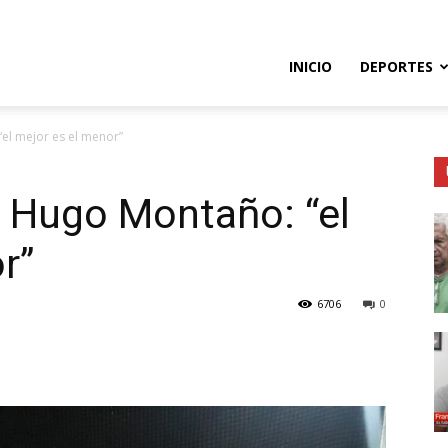
so
INICIO
DEPORTES
“el mejor es el menor”
e
r Hugo Montaño: “el
r”
6706
0