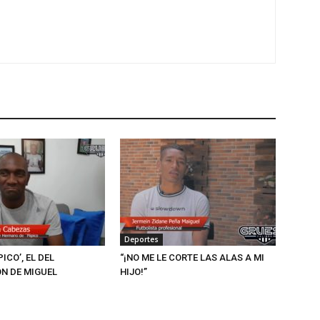
Deportes
PICO’, EL DEL
“¡NO ME LE CORTE LAS ALAS A MI
N DE MIGUEL
HIJO!”
Z