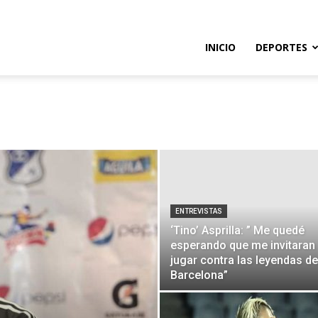
so
INICIO
DEPORTES
e
ENTREVISTAS
‘Tino’ Asprilla: ” Me quedé
esperando que me invitaran
jugar contra las leyendas de
Barcelona”