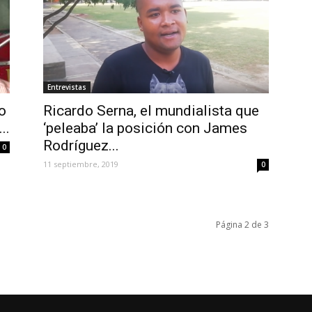
Entrevistas
o
Ricardo Serna, el mundialista que
..
‘peleaba’ la posición con James
Rodríguez...
0
11 septiembre, 2019
0
Página 2 de 3