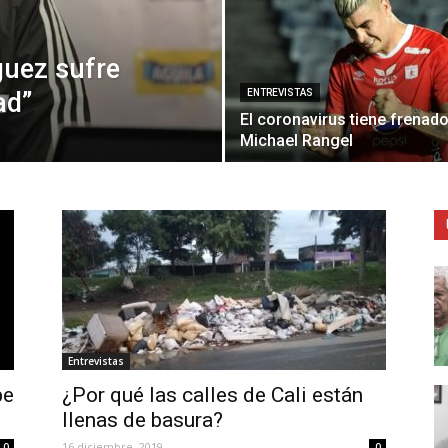
guez sufre
ad”
ENTREVISTAS
El coronavirus tiene frenado
Michael Rangel
Entrevistas
pe
¿Por qué las calles de Cali están
llenas de basura?
16 diciembre, 2019
0
0