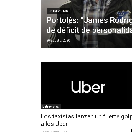
ENTREVISTAS
Portolés: “James Rodrí
de déficit de personalid
20 agosto, 2020
Entrevistas
Los taxistas lanzan un fuerte gol
a los Uber
26 diciembre, 2019