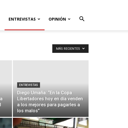
ENTREVISTAS
OPINIÓN
MÁS RECIENTES
ENTREVISTAS
Diego Umaña: “En la Copa
 a
Libertadores hoy en día venden
l
a los mejores para pagarles a
los malos”