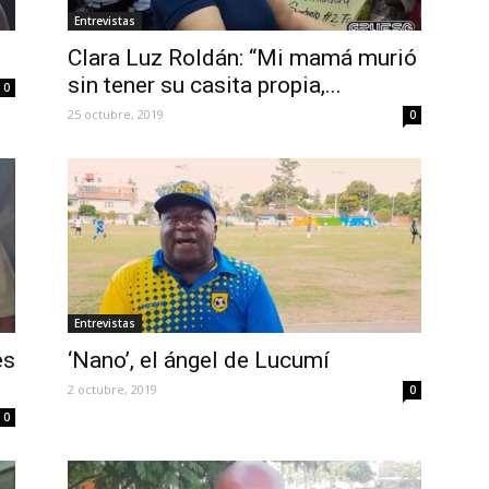
Entrevistas
Clara Luz Roldán: “Mi mamá murió
sin tener su casita propia,...
0
25 octubre, 2019
0
Entrevistas
es
‘Nano’, el ángel de Lucumí
2 octubre, 2019
0
0