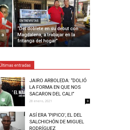
ENTREVISTAS
“Del doblete en su debut con
 a
Magdalena, a trabajar en la
fritanga del hogar”
Últimas entradas
JAIRO ARBOLEDA: “DOLIÓ
LA FORMA EN QUE NOS
SACARON DEL CALI”
28 enero, 2021
0
ASÍ ERA ‘PIPICO’, EL DEL
SALCHICHÓN DE MIGUEL
RODRÍGUEZ