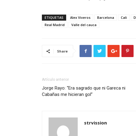
ETIQUETAS
Alex Viveros
Barcelona
Cali
D
Real Madrid
Valle del cauca
Share
Artículo anterior
Jorge Rayo: “Era sagrado que ni Gareca ni
Cabañas me hicieran gol”
strvission