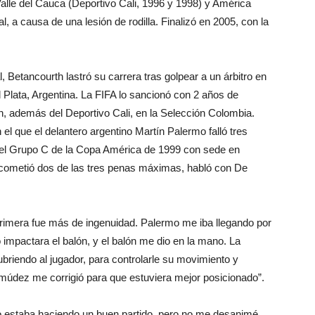
Valle del Cauca (Deportivo Cali, 1996 y 1998) y América
l, a causa de una lesión de rodilla. Finalizó en 2005, con la
, Betancourth lastró su carrera tras golpear a un árbitro en
Plata, Argentina. La FIFA lo sancionó con 2 años de
ron, además del Deportivo Cali, en la Selección Colombia.
el que el delantero argentino Martín Palermo falló tres
 del Grupo C de la Copa América de 1999 con sede en
n cometió dos de las tres penas máximas, habló con De
rimera fue más de ingenuidad. Palermo me iba llegando por
impactara el balón, y el balón me dio en la mano. La
ubriendo al jugador, para controlarle su movimiento y
múdez me corrigió para que estuviera mejor posicionado”.
 estaba haciendo un buen partido, pero no me desanimé,