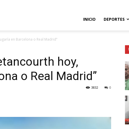
so
INICIO
DEPORTES
jugaría en Barcelona o Real Madrid”
e
etancourth hoy,
lona o Real Madrid”
3832
0