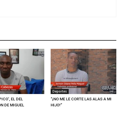
Deportes
PICO’, EL DEL
“¡NO ME LE CORTE LAS ALAS A MI
N DE MIGUEL
HIJO!”
Z