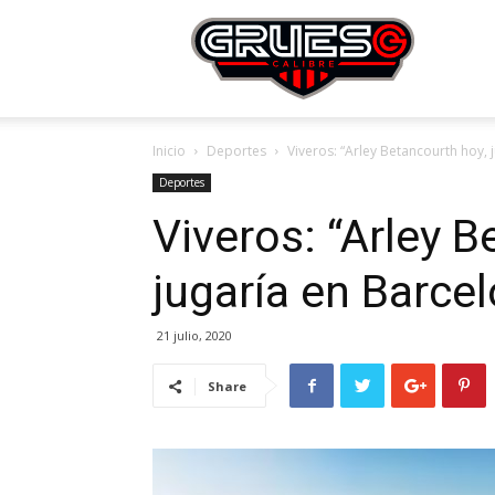
Grue
Inicio
Deportes
Viveros: “Arley Betancourth hoy, 
Calibr
Deportes
Viveros: “Arley B
jugaría en Barce
21 julio, 2020
Share