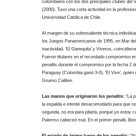
colombiano con los dos principales clubes del 
(2000). Tuvo una corta actividad en la profesiona
Universidad Católica de Chile.
Al margen de su sobresaliente técnica individual
los Juegos Panamericanos de 1995, en Mar del 
inactividad. ‘El Garequita’ y Viveros, coincidie
Fueron titulares en el recordado compromiso en 
penaltis durante el compromiso por la fecha 2
Paraguay (Colombia ganó 3-0). ‘El Vive’, quie
Grueso Calibre.
Las manos que originaron los penaltis:
“La p
la espalda e intenté desacomodarlo para que no 
segunda, no era para pitarla, porque yo estoy c
Palermo cabeceó mal. En el primer penalti, Ber
El estado de ánimo luego de los penaltis:
“Yo