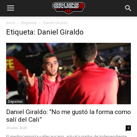
Inicio
Etiquetas
Daniel Giraldo
Etiqueta: Daniel Giraldo
Deportes
Daniel Giraldo: “No me gustó la forma como
salí del Cali”
24 julio, 2020
0
El mediocampista vallecaucano, actual jugador de Independiente