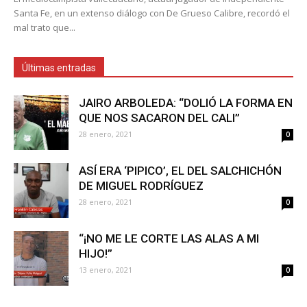
Santa Fe, en un extenso diálogo con De Grueso Calibre, recordó el
mal trato que...
Últimas entradas
JAIRO ARBOLEDA: “DOLIÓ LA FORMA EN
QUE NOS SACARON DEL CALI”
28 enero, 2021
0
ASÍ ERA ‘PIPICO’, EL DEL SALCHICHÓN
DE MIGUEL RODRÍGUEZ
28 enero, 2021
0
“¡NO ME LE CORTE LAS ALAS A MI
HIJO!”
13 enero, 2021
0