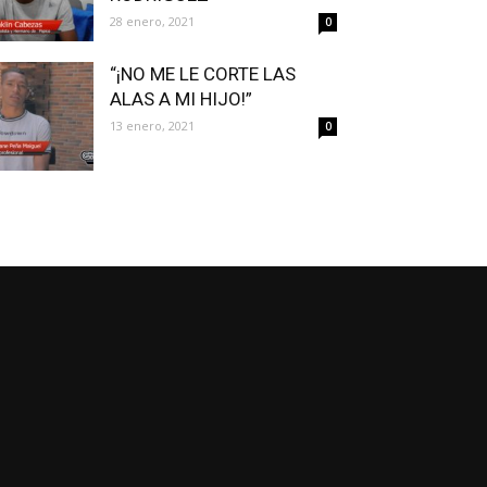
28 enero, 2021
0
“¡NO ME LE CORTE LAS
ALAS A MI HIJO!”
13 enero, 2021
0